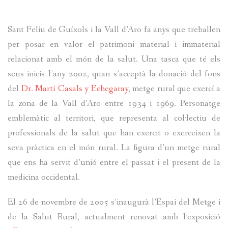
EDUCACIÓ
Sant Feliu de Guíxols i la Vall d’Aro fa anys que treballen
EXPOSICIONS
per posar en valor el patrimoni material i immaterial
CALENDARI D’ESDEVENIMENTS
relacionat amb el món de la salut. Una tasca que té els
seus inicis l’any 2002, quan s’acceptà la donació del fons
NOTÍCIES
del
Dr. Martí Casals y Echegaray
, metge rural que exercí a
la zona de la Vall d’Aro entre 1934 i 1969. Personatge
HISTÒRIA
emblemàtic al territori, que representa al col·lectiu de
COL·LECCIONS
professionals de la salut que han exercit o exerceixen la
seva pràctica en el món rural. La figura d’un metge rural
que ens ha servit d’unió entre el passat i el present de la
medicina occidental.
El 26 de novembre de 2005 s’inaugurà l’Espai del Metge i
de la Salut Rural, actualment renovat amb l’exposició