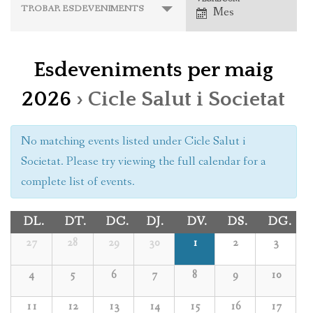
Navegació
TROBAR ESDEVENIMENTS
Mes
EDUCACIÓ
de
EXPOSICIONS
les
Esdeveniments per maig
vistes
CALENDARI D’ESDEVENIMENTS
d'esdeveniments
2026
› Cicle Salut i Societat
NOTÍCIES
No matching events listed under Cicle Salut i
HISTÒRIA
Societat. Please try viewing the full calendar for a
COL·LECCIONS
complete list of events.
DL.
DT.
DC.
DJ.
DV.
DS.
DG.
27
28
29
30
1
2
3
4
5
6
7
8
9
10
11
12
13
14
15
16
17