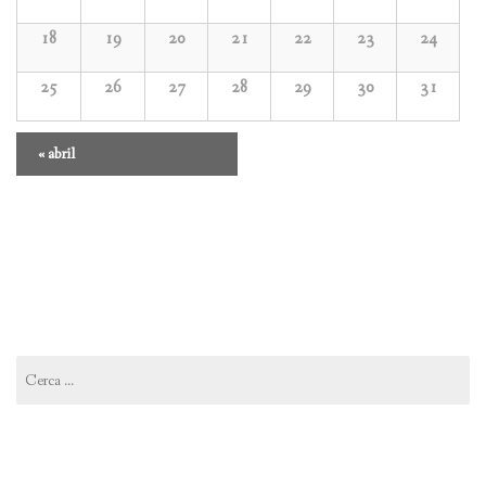
18
19
20
21
22
23
24
25
26
27
28
29
30
31
Navegació
«
abril
del
calendari
mensual
Cerca: