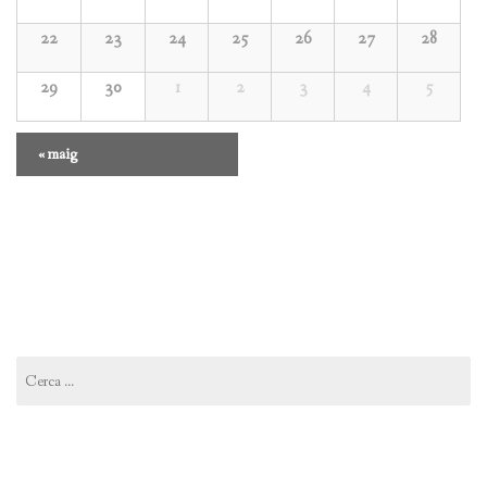
22
23
24
25
26
27
28
29
30
1
2
3
4
5
Navegació
«
maig
del
calendari
mensual
Cerca: