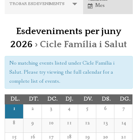
Navegació
TROBAR ESDEVENIMENTS
Mes
EDUCACIÓ
de
EXPOSICIONS
les
Esdeveniments per juny
vistes
CALENDARI D’ESDEVENIMENTS
d'esdeveniments
2026
› Cicle Família i Salut
NOTÍCIES
No matching events listed under Cicle Família i
HISTÒRIA
Salut. Please try viewing the full calendar for a
COL·LECCIONS
complete list of events.
DL.
DT.
DC.
DJ.
DV.
DS.
DG.
1
2
3
4
5
6
7
8
9
10
11
12
13
14
15
16
17
18
19
20
21